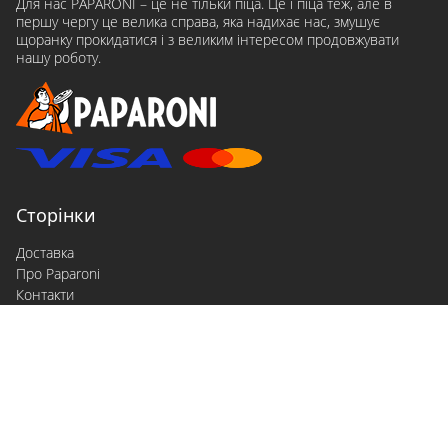
Для нас PAPARONI – це не тільки піца. Це і піца теж, але в
першу чергу це велика справа, яка надихає нас, змушує
щоранку прокидатися і з великим інтересом продовжувати
нашу роботу.
Сторінки
Доставка
Про Paparoni
Контакти
Договір оферти
Політика конфіденційності
Залишити відгук