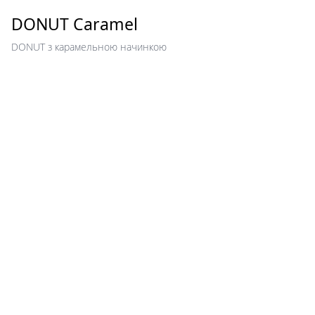
DONUT Caramel
DONUT з карамельною начинкою