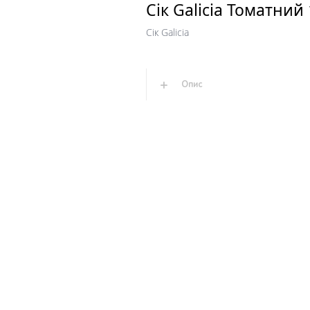
Сік Galicia Томатний 
Сік Galicia
Опис