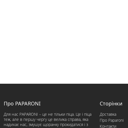
Про PAPARONI
Сторінки
Для нас PAPARONI – це не тільки піца. Це і піца
Доставка
теж, але в першу чергу це велика справа, яка
Про Paparoni
надихає нас, змушує щоранку прокидатися і з
Контакти