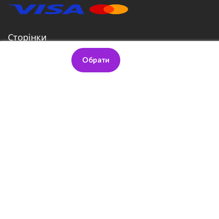
Сторінки
Суперм’ясна
Доставка
Обрати
кількість
Про Paparoni
Контакти
Договір оферти
Політика конфіденційності
Залишити відгук
Контакти