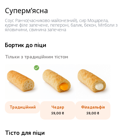
Суперм’ясна
Соус Ранчо(часниково-майонезний), сир Моцарела,
куряче філе запечене, пепероні, балик, бекон, Мітболи з
яловичини, свинина запечена
Бортик до піци
Тільки з традиційним тістом
Традиційний
Чедер
Філадельфія
59,00
₴
59,00
₴
Тісто для піци