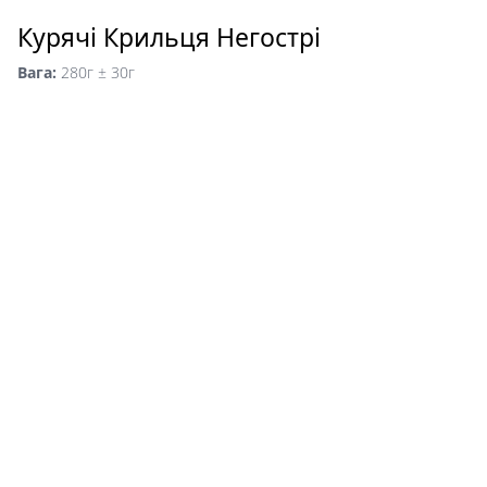
Курячі Крильця Негострі
Вага:
280г ± 30г