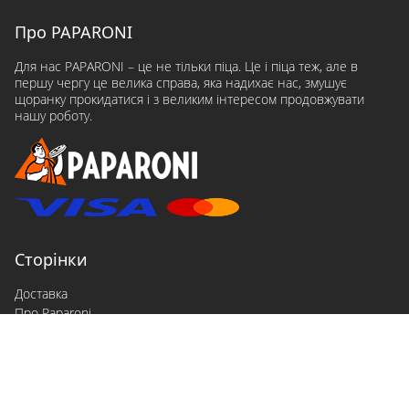
Про PAPARONI
Для нас PAPARONI – це не тільки піца. Це і піца теж, але в
першу чергу це велика справа, яка надихає нас, змушує
щоранку прокидатися і з великим інтересом продовжувати
нашу роботу.
Сторінки
Доставка
Про Paparoni
Контакти
Договір оферти
Політика конфіденційності